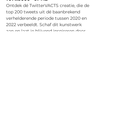
Ontdek dé TwitterVACTS creatie, die de 
top 200 tweets uit dé baanbrekend 
verhelderende periode tussen 2020 en 
2022 verbeeldt. Schaf dit kunstwerk 
aan en laat je blijvend inspireren door 
deze unieke verzameling inzichten en 
gebeurtenissen! 
Wat je krijgt is de READ versie in een 
hoge kwaliteit PNG van 67 MB in 96 
dpi met een afmeting van 7971 x 9000 
(BxH) pixels. Na betaling ontvang je 
een link en kun je dit bestand 
downloaden. De HQ READ versie is van 
hoge inzoom kwaliteit en superieur 
goed leesbaar. 