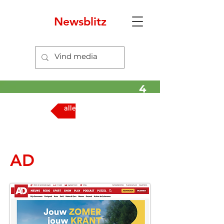
Newsblitz
4
alle media
AD