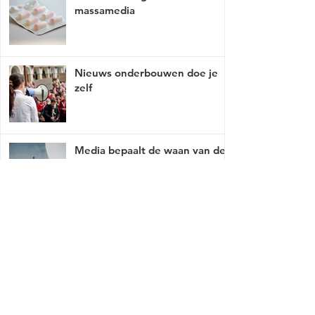
massamedia
Nieuws onderbouwen doe je
zelf
Media bepaalt de waan van de
dag
Mist er een link of werkt deze niet, breng
het met tact, ga naar
contact