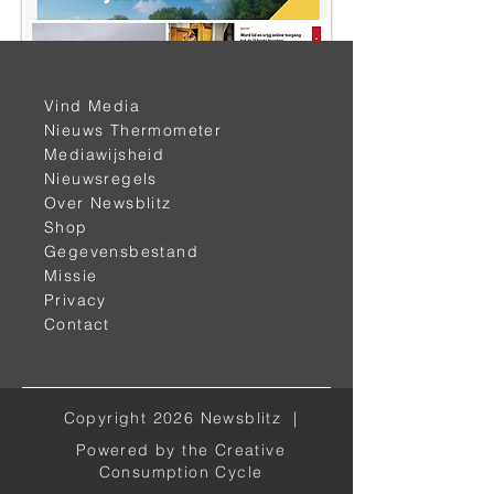
< vorige
volgende >
Vind Media
Nieuws Thermometer
Mediawijsheid
Nieuwsregels
Over Newsblitz
Shop
Gegevensbestand
Missie
Privacy
Contact
Alle kanalen
Facebook
Copyright 2026 Newsblitz |
Instagram
Powered by the Creative
Twitter
Consumption Cycle