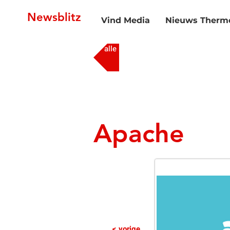
Newsblitz
Vind Media
Nieuws Thermo
alle media
Apache
< vorige