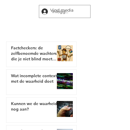
Inloggen
Newsblitz Blogs
Factcheckers: de
zelfbenoemde wachters
die je niet blind moet
vertrouwen
Wat incomplete context
met de waarheid doet
Kunnen we de waarheid
nog aan?