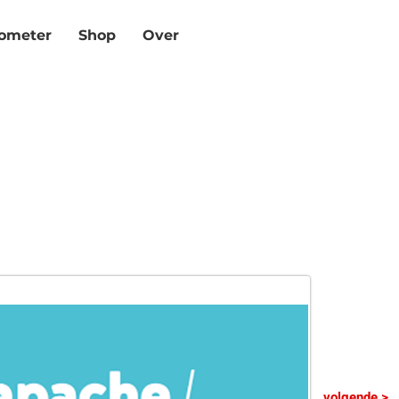
mete­r
Shop
Over
volgende >