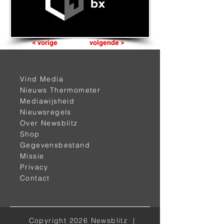
< vorige
volgende >
Vind Media
Nieuws Thermometer
Mediawijsheid
Nieuwsregels
Over Newsblitz
Shop
Gegevensbestand
Alle kanalen
Missie
Privacy
Contact
Facebook
Instagram
LinkedIn
Copyright 2026 Newsblitz |