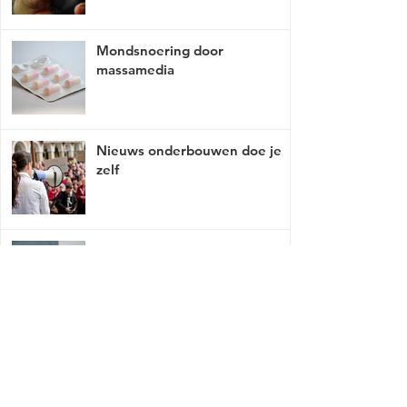
Mondsnoering door
massamedia
Nieuws onderbouwen doe je
zelf
Media bepaalt de waan van de
dag
Mist er een link of werkt deze niet, breng
het met tact, ga naar
contact