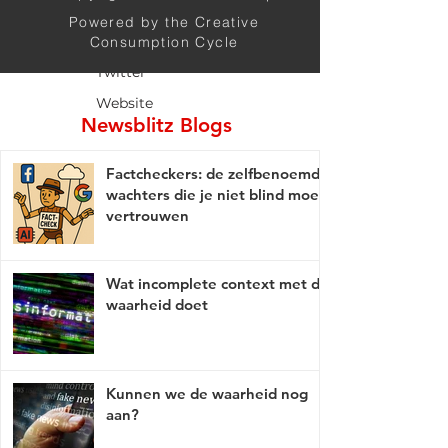
Rumble
Powered by the Creative
Telegram
Consumption Cycle
Twitter
Website
Newsblitz Blogs
Factcheckers: de zelfbenoemde
wachters die je niet blind moet
vertrouwen
Wat incomplete context met de
waarheid doet
Kunnen we de waarheid nog
aan?