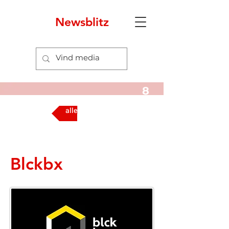
Newsblitz
8
alle media
Blckbx