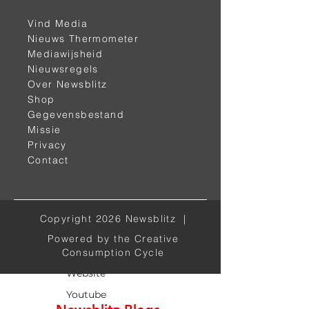
Vind Media
Nieuws Thermometer
Mediawijsheid
< vorige
volgende >
Nieuwsregels
Over Newsblitz
Shop
Gegevensbestand
Missie
Privacy
Contact
Alle kanalen
Copyright 2026 Newsblitz |
Powered by the Creative
Facebook
Consumption Cycle
Website
Youtube