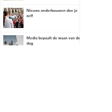
Nieuws onderbouwen doe je
zelf
Media bepaalt de waan van de
dag
Mist er een link of werkt deze niet, breng
het met tact, ga naar
contact