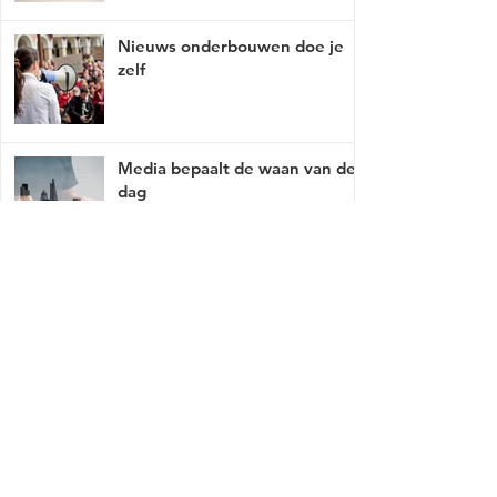
Nieuws onderbouwen doe je
zelf
Media bepaalt de waan van de
dag
Mist er een link of werkt deze niet, breng
het met tact, ga naar
contact