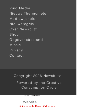
Vind Media
Nieuws Thermometer
Mediawijsheid
< vorige
volgende >
Nieuwsregels
Over Newsblitz
Shop
Gegevensbestand
Missie
Privacy
Contact
Alle kanalen
Copyright 2026 Newsblitz |
Powered by the Creative
Telegram
Consumption Cycle
Vkontakte
Website