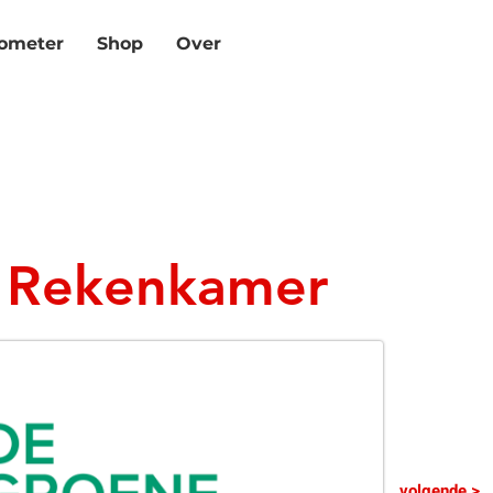
mete­r
Shop
Over
 Rekenkamer
volgende >