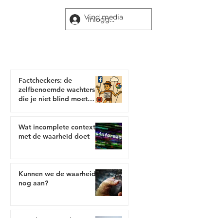
Inloggen
Newsblitz Blogs
Factcheckers: de
zelfbenoemde wachters
die je niet blind moet
vertrouwen
Wat incomplete context
met de waarheid doet
Kunnen we de waarheid
nog aan?