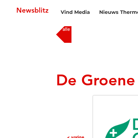
Newsblitz
Vind Media
Nieuws Thermo
alle media
De Groene
< vorige