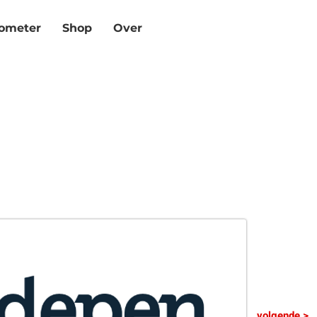
mete­r
Shop
Over
6
volgende >