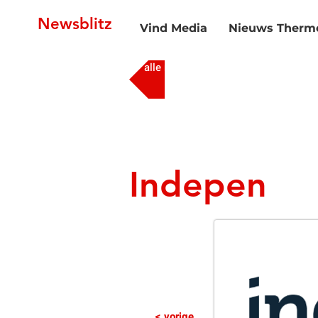
Newsblitz
Vind Media
Nieuws Thermo
alle media
Indepen
< vorige