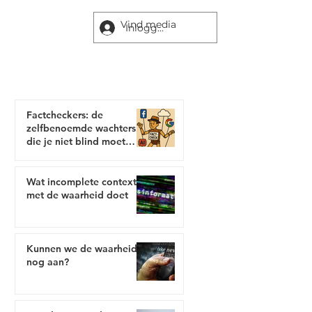
Inloggen
Newsblitz Blogs
Factcheckers: de
zelfbenoemde wachters
die je niet blind moet
vertrouwen
Wat incomplete context
met de waarheid doet
Kunnen we de waarheid
nog aan?