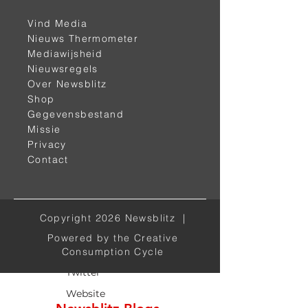
Vind Media
Nieuws Thermometer
Mediawijsheid
< vorige
volgende >
Nieuwsregels
Over Newsblitz
Shop
Gegevensbestand
Missie
Privacy
Contact
Alle kanalen
Copyright 2026 Newsblitz |
Powered by the Creative
Facebook
Consumption Cycle
Twitter
Website