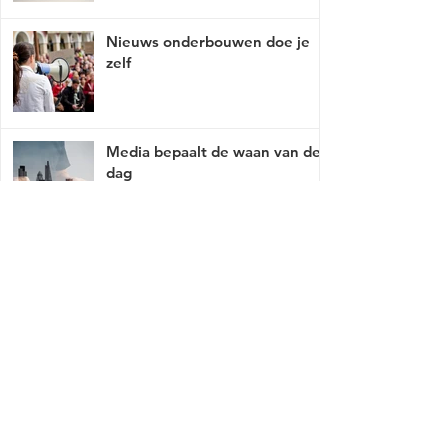
Nieuws onderbouwen doe je
zelf
Media bepaalt de waan van de
dag
Mist er een link of werkt deze niet, breng
het met tact, ga naar
contact