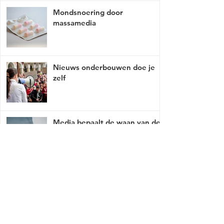
Mondsnoering door
massamedia
Nieuws onderbouwen doe je
zelf
Media bepaalt de waan van de
dag
Mist er een link of werkt deze niet, breng
het met tact, ga naar
contact