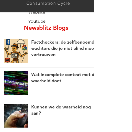
Twitter
Consumption Cycle
Website
Youtube
Newsblitz Blogs
Factcheckers: de zelfbenoemde
wachters die je niet blind moet
vertrouwen
Wat incomplete context met de
waarheid doet
Kunnen we de waarheid nog
aan?