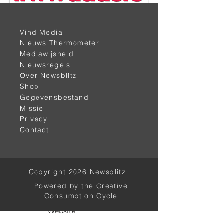
Vind Media
< vorige
volgende >
Nieuws Thermometer
Mediawijsheid
Nieuwsregels
Over Newsblitz
Shop
Gegevensbestand
Missie
Privacy
Contact
Alle kanalen
Copyright 2026 Newsblitz |
Facebook
Powered by the Creative
Twitter
Consumption Cycle
Website