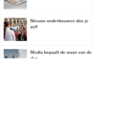
Nieuws onderbouwen doe je
zelf
Media bepaalt de waan van de
dag
Mist er een link of werkt deze niet, breng
het met tact, ga naar
contact