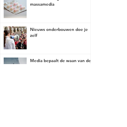
massamedia
Nieuws onderbouwen doe je
zelf
Media bepaalt de waan van de
dag
Mist er een link of werkt deze niet, breng
het met tact, ga naar
contact