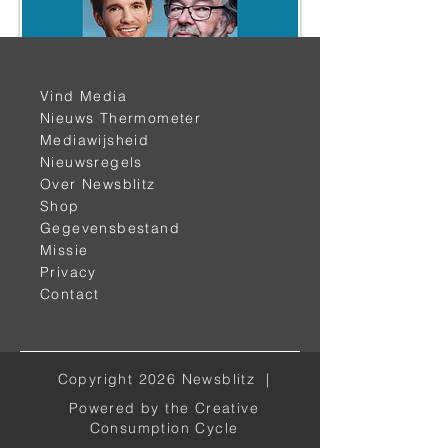
Vind Media
< vorige
volgende >
Nieuws Thermometer
Mediawijsheid
Nieuwsregels
Over Newsblitz
Shop
Gegevensbestand
Missie
Privacy
Contact
Alle kanalen
Dailymotion
Copyright 2026 Newsblitz |
Spotify
Powered by the Creative
Twitter
Consumption Cycle