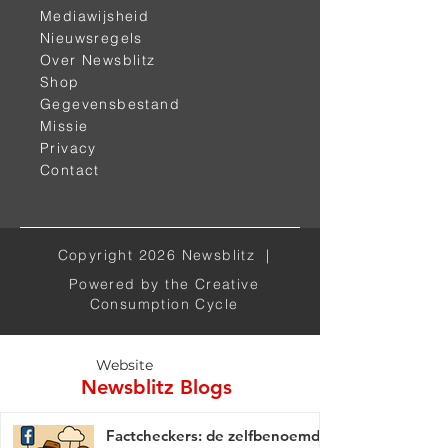
Mediawijsheid
Nieuwsregels
Over Newsblitz
Shop
< vorige
volgende >
Gegevensbestand
Missie
Privacy
Contact
Copyright 2026 Newsblitz |
Powered by the Creative
Alle kanalen
Consumption Cycle
Website
Newsblitz Blogs
Factcheckers: de zelfbenoemde