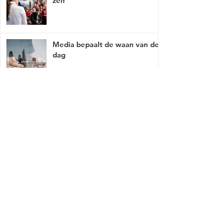
zelf
Media bepaalt de waan van de
dag
Mist er een link of werkt deze niet, breng
het met tact, ga naar
contact