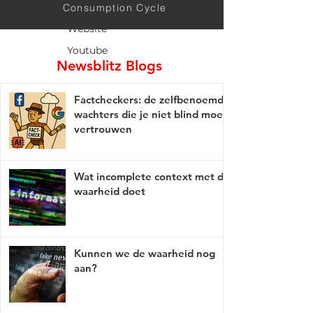
Website
Consumption Cycle
Website
Youtube
Newsblitz Blogs
Factcheckers: de zelfbenoemde
wachters die je niet blind moet
vertrouwen
Wat incomplete context met de
waarheid doet
Kunnen we de waarheid nog
aan?