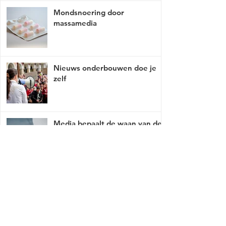
Mondsnoering door
massamedia
Nieuws onderbouwen doe je
zelf
Media bepaalt de waan van de
dag
Mist er een link of werkt deze niet, breng
het met tact, ga naar
contact