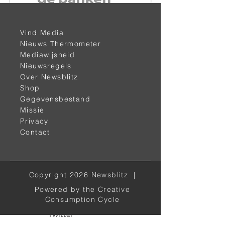
Vind Media
< vorige
volgende >
Nieuws Thermometer
Mediawijsheid
Nieuwsregels
Over Newsblitz
Shop
Gegevensbestand
Missie
Privacy
Contact
Alle kanalen
Copyright 2026 Newsblitz |
Facebook
Powered by the Creative
LinkedIn
Consumption Cycle
Twitter