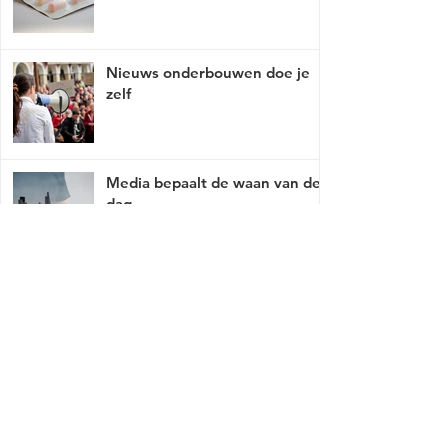
Nieuws onderbouwen doe je
zelf
Media bepaalt de waan van de
dag
Mist er een link of werkt deze niet, breng
het met tact, ga naar
contact