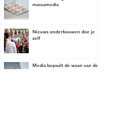
massamedia
Nieuws onderbouwen doe je
zelf
Media bepaalt de waan van de
dag
Mist er een link of werkt deze niet, breng
het met tact, ga naar
contact