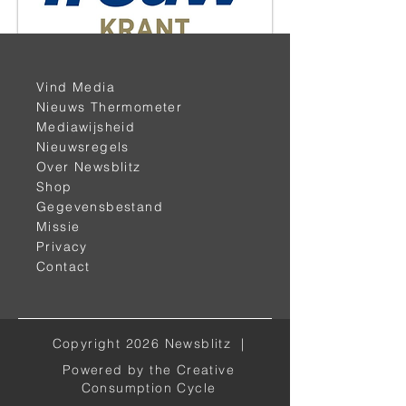
< vorige
volgende >
Vind Media
Nieuws Thermometer
Mediawijsheid
Nieuwsregels
Over Newsblitz
Shop
Gegevensbestand
Missie
Privacy
Contact
Alle kanalen
Facebook
Copyright 2026 Newsblitz |
Instagram
Powered by the Creative
LinkedIn
Consumption Cycle