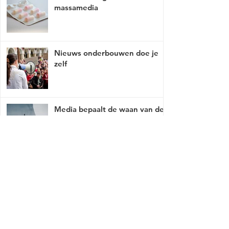
massamedia
Nieuws onderbouwen doe je
zelf
Media bepaalt de waan van de
dag
Mist er een link of werkt deze niet, breng
het met tact, ga naar
contact