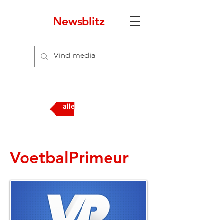
Newsblitz
N
alle media
VoetbalPrimeur