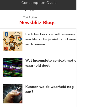
Twitter
Consumption Cycle
Website
Youtube
Newsblitz Blogs
Factcheckers: de zelfbenoemde
wachters die je niet blind moet
vertrouwen
Wat incomplete context met de
waarheid doet
Kunnen we de waarheid nog
aan?