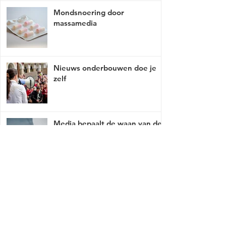
Mondsnoering door
massamedia
Nieuws onderbouwen doe je
zelf
Media bepaalt de waan van de
dag
Mist er een link of werkt deze niet, breng
het met tact, ga naar
contact