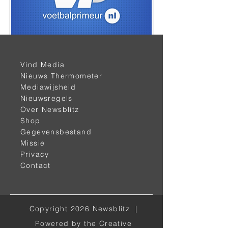
< vorige
volgende >
Vind Media
Nieuws Thermometer
Mediawijsheid
Nieuwsregels
Over Newsblitz
Shop
Gegevensbestand
Missie
Privacy
Alle kanalen
Contact
Facebook
Instagram
Copyright 2026 Newsblitz |
LinkedIn
Powered by the Creative