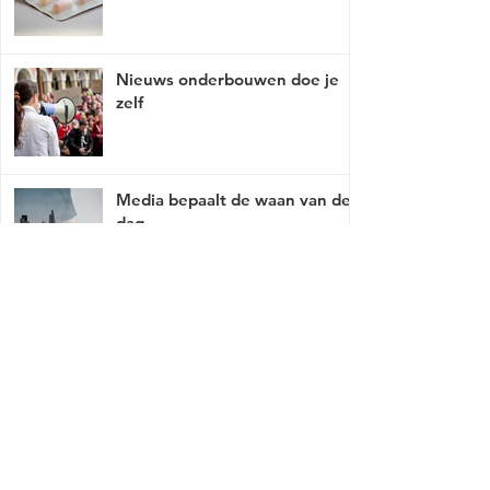
Nieuws onderbouwen doe je
zelf
Media bepaalt de waan van de
dag
Mist er een link of werkt deze niet, breng
het met tact, ga naar
contact