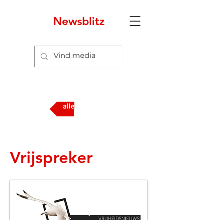
Newsblitz
6
alle media
Vrijspreker