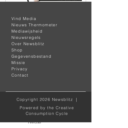
Vind Media
< vorige
volgende >
Nieuws Thermometer
Mediawijsheid
Nieuwsregels
Over Newsblitz
Shop
Gegevensbestand
Missie
Privacy
Contact
Alle kanalen
Copyright 2026 Newsblitz |
Facebook
Powered by the Creative
Gab
Consumption Cycle
Twitter