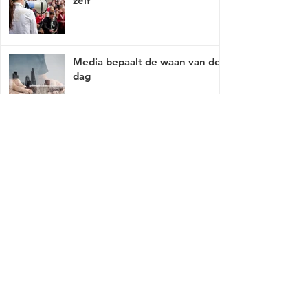
zelf
Media bepaalt de waan van de
dag
Mist er een link of werkt deze niet, breng
het met tact, ga naar
contact