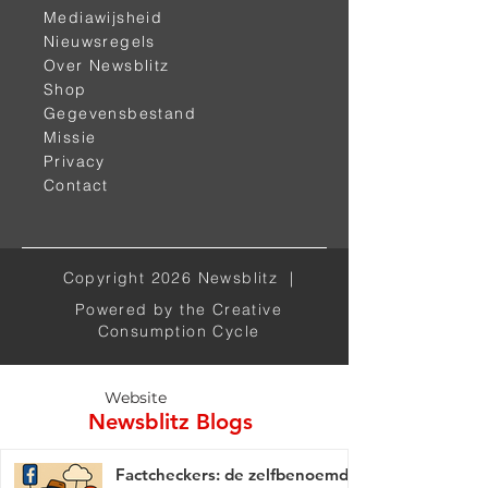
Mediawijsheid
Nieuwsregels
Over Newsblitz
Shop
< vorige
volgende >
Gegevensbestand
Missie
Privacy
Contact
Copyright 2026 Newsblitz |
Powered by the Creative
Alle kanalen
Consumption Cycle
Website
Newsblitz Blogs
Factcheckers: de zelfbenoemde