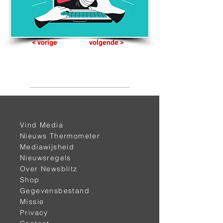
< vorige
volgende >
Vind Media
Nieuws Thermometer
Mediawijsheid
Alle kanalen
Nieuwsregels
Over Newsblitz
Shop
Chris Hedges
Gegevensbestand
Herman Steigstra
Missie
Privacy
Herman Steigstra