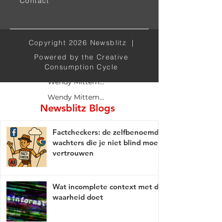
Contact
Jan Vingerhoets
Maryanne Demasi
Mattias Desmet
Copyright 2026 Newsblitz |
Stefan Noordhoek
Powered by the Creative
Wendy Mittemeijer
Consumption Cycle
Wendy Mittemeijer
Wendy Mittemeijer
Newsblitz Blogs
Factcheckers: de zelfbenoemde
wachters die je niet blind moet
vertrouwen
Wat incomplete context met de
waarheid doet